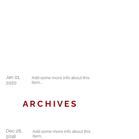
Jan 01,
Add some more info about this
2020
item...
A R C H I V E S
Dec 28,
Add some more info about this
2018
item...