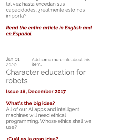
tal vez hasta excedan sus
capacidades, ¿realmente esto nos
importa?
Read the entire article in English and
en Espa
ñ
ol
.
Jan 01,
Add some more info about this
2020
item...
Character education for
robots
Issue 18, December 2017
What's the big idea?
All of our AI apps and intelligent
machines will need ethical
programming. Whose ethics shall we
use?
¿Cuál es la gran idea?