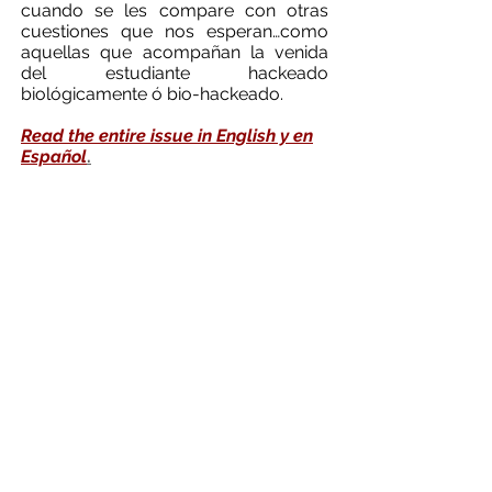
cuando se les compare con otras
cuestiones que nos esperan…como
aquellas que acompañan la venida
del estudiante hackeado
biológicamente ó bio-hackeado.
Read the entire issue in English y en
Español
.
Jan 01,
Add some more info about this
2020
item...
Getting creative with Big
Data- Rethinking us vs.
them
Issue 6, August 2016
What's the big idea?
Imagine working directly with Big
Data companies to identify